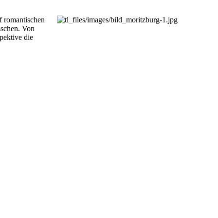
f romantischen
sschen. Von
pektive die